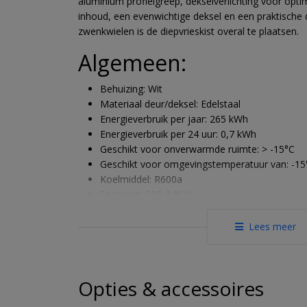
aluminium profielgreep, dekselverlichting voor opti
inhoud, een evenwichtige deksel en een praktische 
zwenkwielen is de diepvrieskist overal te plaatsen.
Algemeen:
Behuizing: Wit
Materiaal deur/deksel: Edelstaal
Energieverbruik per jaar: 265 kWh
Energieverbruik per 24 uur: 0,7 kWh
Geschikt voor onverwarmde ruimte: > -15°C
Geschikt voor omgevingstemperatuur van: -15
Koelmiddel: R600a
Spanning: 220-240 V ~
Frequentie: 50 Hz
Aansluitwaarde: 1,5 A
Lees meer
Aantal compressoren: 1
Afmetingen:
Opties & accessoires
Hoogte: 829 mm