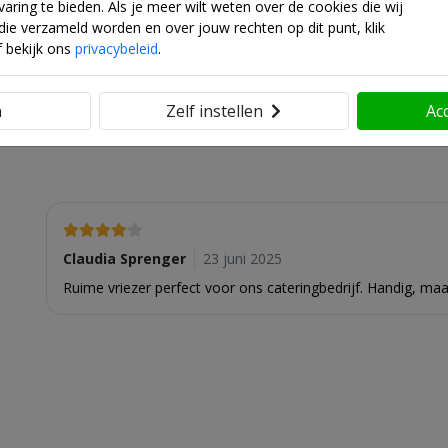
Stel je v
aring te bieden. Als je meer wilt weten over de cookies die wij
die verzameld worden en over jouw rechten op dit punt, klik
f bekijk ons
privacybeleid
.
ltaten altijd.
n
Zelf instellen
Ac
Claudia Sprenger
23 juni 2025
Ruime vriezer perfect voor ons cateringbedrijf. Handig, maar 