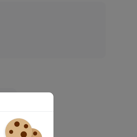
nctie.
aat?
jaar?