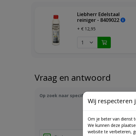
Breedte: 1465 mm
Diepte (inc. wandafstand): 720 mm
Liebherr Edelstaal
Plaatsbaar tegen muur: Ja
reiniger - 8409022
Interieurhoogte: 610 mm
+ € 12,95
Interieurbreedte: 1340 mm
Interieurdiepte: 535 mm
Netto gewicht: 81 kg
Bruto gewicht: 90 kg
Hoogte verpakking: 849 mm
Breedte verpakking: 1474 mm
Diepte verpakking: 720 mm
Vraag en antwoord
Vriesdeel:
Vriessysteem: Statisch
Op zoek naar specifieke informatie?
Krijg s
Wij respecteren j
Ontdooisysteem vriesdeel: Handmatig ontdoo
Instelbereik temperatuur vriezen: -14°C tot -2
Is dit apparaat gesc
Invriescapaciteit: 13 kg / 24 uur
Om je beter van dienst 
Hoeveel liter net
Bewaartijd bij storing: 46 uur
We kunnen deze plaatse
LED-verlichting
website te verbeteren, 
Dooiwaterafvoer: Ja