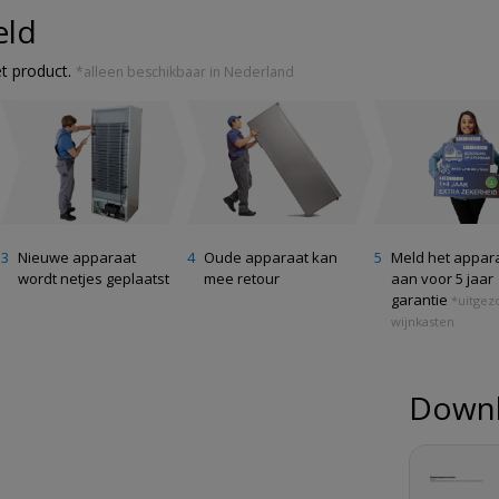
eld
et product.
*alleen beschikbaar in Nederland
Nieuwe apparaat
Oude apparaat kan
Meld het appar
wordt netjes geplaatst
mee retour
aan voor 5 jaar
garantie
*uitgez
wijnkasten
Down