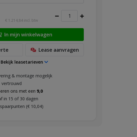
0
€ 1.214,84
incl. btw
In mijn winkelwagen
erte
Lease
aanvragen
Bekijk leasetarieven
levering & montage mogelijk
& vertrouwd
deren ons met een
9,0
af in 15 of 30 dagen
spaarpunten (€ 10,04)